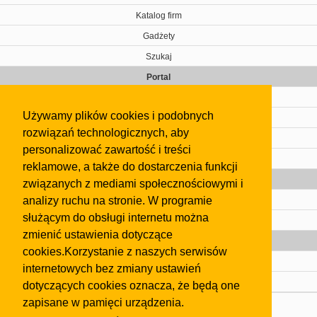
Katalog firm
Gadżety
Szukaj
Portal
Cennik
Używamy plików cookies i podobnych
Kontakt
rozwiązań technologicznych, aby
Regulamin
personalizować zawartość i treści
Pomoc
reklamowe, a także do dostarczenia funkcji
Gazeta
związanych z mediami społecznościowymi i
analizy ruchu na stronie. W programie
Olkusz
służącym do obsługi internetu można
Kontakt
zmienić ustawienia dotyczące
Strefa dla biznesu
cookies.Korzystanie z naszych serwisów
Biura nieruchomości
internetowych bez zmiany ustawień
Dealerzy i autokomisy
dotyczących cookies oznacza, że będą one
zapisane w pamięci urządzenia.
Skontaktuj się z nami