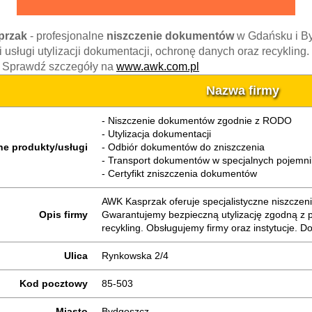
przak
- profesjonalne
niszczenie dokumentów
w Gdańsku i By
 usługi utylizacji dokumentacji, ochronę danych oraz recykli
ji. Sprawdź szczegóły na
www.awk.com.pl
Nazwa firmy
- Niszczenie dokumentów zgodnie z RODO
- Utylizacja dokumentacji
e produkty/usługi
- Odbiór dokumentów do zniszczenia
- Transport dokumentów w specjalnych pojemn
- Certyfikt zniszczenia dokumentów
AWK Kasprzak oferuje specjalistyczne niszcze
Opis firmy
Gwarantujemy bezpieczną utylizację zgodną z p
recykling. Obsługujemy firmy oraz instytucje. D
Ulica
Rynkowska 2/4
Kod pocztowy
85-503
Miasto
Bydgoszcz