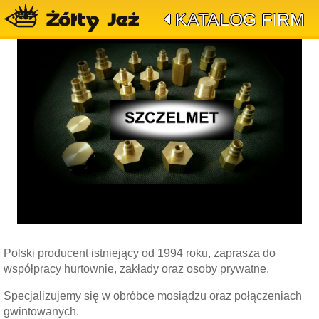
KATALOG FIRM
Polski producent istniejący od 1994 roku, zaprasza do
współpracy hurtownie, zakłady oraz osoby prywatne.
Specjalizujemy się w obróbce mosiądzu oraz połączeniach
gwintowanych.