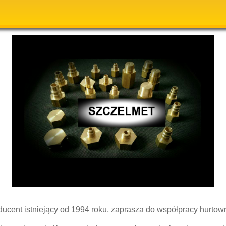
ducent istniejący od 1994 roku, zaprasza do współpracy hurtow