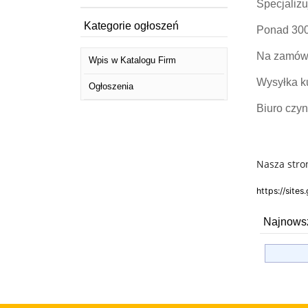
Specjaliz
Kategorie ogłoszeń
Ponad 300 
Na zamówie
Wpis w Katalogu Firm
Wysyłka ku
Ogłoszenia
Biuro czyn
Nasza stro
https://site
Najnowsz