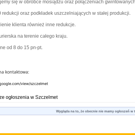
ujemy się w obróbce mosiądzu oraz połączeniach gwintowanych
redukcji oraz podkładek uszczelniających w stałej produkcji.
nie klienta również inne redukcje.
rierska na terenie całego kraju.
ne od 8 do 15 pn-pt.
na kontaktowa:
s.google.com/view/szczelmet
e ogłoszenia w Szczelmet
Wygląda na to, że obecnie nie mamy ogłoszeń w te