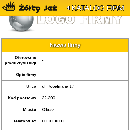
KATALOG FIRM
Nazwa firmy
Oferowane
-
produkty/usługi
Opis firmy
-
Ulica
ul. Kopalniana 17
Kod pocztowy
32-300
Miasto
Olkusz
Telefon/Fax
00 00 00 00