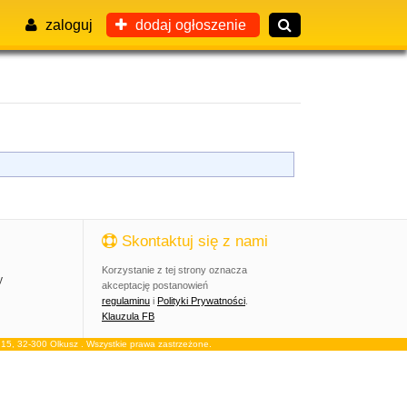
zaloguj
dodaj ogłoszenie
Skontaktuj się z nami
Korzystanie z tej strony oznacza
y
akceptację postanowień
regulaminu
i
Polityki Prywatności
.
Klauzula FB
, 32-300 Olkusz . Wszystkie prawa zastrzeżone.