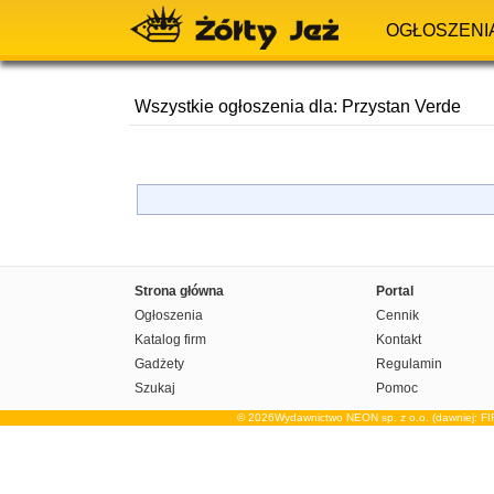
OGŁOSZENI
Wszystkie ogłoszenia dla: Przystan Verde
Strona główna
Portal
Ogłoszenia
Cennik
Katalog firm
Kontakt
Gadżety
Regulamin
Szukaj
Pomoc
© 2026Wydawnictwo NEON sp. z o.o. (dawniej: F