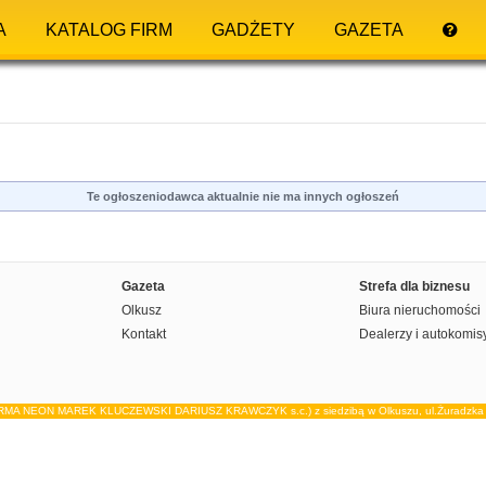
A
KATALOG FIRM
GADŻETY
GAZETA
Te ogłoszeniodawca aktualnie nie ma innych ogłoszeń
Gazeta
Strefa dla biznesu
Olkusz
Biura nieruchomości
Kontakt
Dealerzy i autokomis
IRMA NEON MAREK KLUCZEWSKI DARIUSZ KRAWCZYK s.c.) z siedzibą w Olkuszu, ul.Żuradzka 15