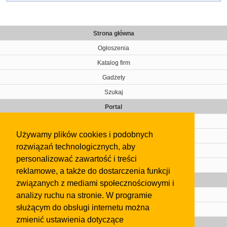
Strona główna
Ogłoszenia
Katalog firm
Gadżety
Szukaj
Portal
Cennik
Używamy plików cookies i podobnych
Kontakt
rozwiązań technologicznych, aby
Regulamin
personalizować zawartość i treści
Pomoc
reklamowe, a także do dostarczenia funkcji
Gazeta
związanych z mediami społecznościowymi i
analizy ruchu na stronie. W programie
Olkusz
służącym do obsługi internetu można
Kontakt
zmienić ustawienia dotyczące
Strefa dla biznesu