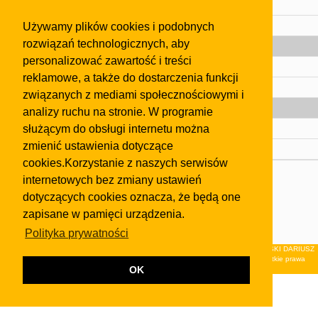
Regulamin
Używamy plików cookies i podobnych
Pomoc
rozwiązań technologicznych, aby
Gazeta
personalizować zawartość i treści
Olkusz
reklamowe, a także do dostarczenia funkcji
Kontakt
związanych z mediami społecznościowymi i
Strefa dla biznesu
analizy ruchu na stronie. W programie
służącym do obsługi internetu można
Biura nieruchomości
zmienić ustawienia dotyczące
Dealerzy i autokomisy
cookies.Korzystanie z naszych serwisów
Skontaktuj się z nami
internetowych bez zmiany ustawień
dotyczących cookies oznacza, że będą one
Korzystanie z tej strony oznacza akceptację postanowień
regulaminu
i
Polityki Prywatności
.
zapisane w pamięci urządzenia.
Klauzula FB
Polityka prywatności
© 2026Wydawnictwo NEON sp. z o.o. (dawniej: FIRMA NEON MAREK KLUCZEWSKI DARIUSZ
KRAWCZYK s.c.) z siedzibą w Olkuszu, ul.Żuradzka 15, 32-300 Olkusz . Wszystkie prawa
OK
zastrzeżone.