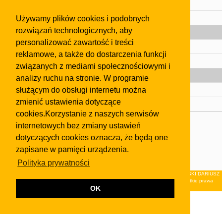
Regulamin
Używamy plików cookies i podobnych
Pomoc
rozwiązań technologicznych, aby
Gazeta
personalizować zawartość i treści
Olkusz
reklamowe, a także do dostarczenia funkcji
Kontakt
związanych z mediami społecznościowymi i
Strefa dla biznesu
analizy ruchu na stronie. W programie
służącym do obsługi internetu można
Biura nieruchomości
zmienić ustawienia dotyczące
Dealerzy i autokomisy
cookies.Korzystanie z naszych serwisów
Skontaktuj się z nami
internetowych bez zmiany ustawień
dotyczących cookies oznacza, że będą one
Korzystanie z tej strony oznacza akceptację postanowień
regulaminu
i
Polityki Prywatności
.
zapisane w pamięci urządzenia.
Klauzula FB
Polityka prywatności
© 2026Wydawnictwo NEON sp. z o.o. (dawniej: FIRMA NEON MAREK KLUCZEWSKI DARIUSZ
KRAWCZYK s.c.) z siedzibą w Olkuszu, ul.Żuradzka 15, 32-300 Olkusz . Wszystkie prawa
OK
zastrzeżone.