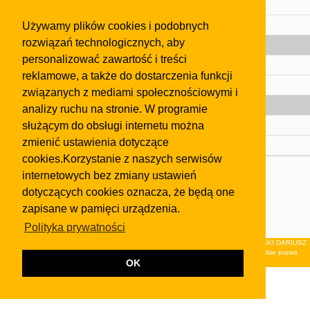
Regulamin
Używamy plików cookies i podobnych
Pomoc
rozwiązań technologicznych, aby
Gazeta
personalizować zawartość i treści
Olkusz
reklamowe, a także do dostarczenia funkcji
Kontakt
związanych z mediami społecznościowymi i
Strefa dla biznesu
analizy ruchu na stronie. W programie
służącym do obsługi internetu można
Biura nieruchomości
zmienić ustawienia dotyczące
Dealerzy i autokomisy
cookies.Korzystanie z naszych serwisów
Skontaktuj się z nami
internetowych bez zmiany ustawień
dotyczących cookies oznacza, że będą one
Korzystanie z tej strony oznacza akceptację postanowień
regulaminu
i
Polityki Prywatności
.
zapisane w pamięci urządzenia.
Klauzula FB
Polityka prywatności
© 2026Wydawnictwo NEON sp. z o.o. (dawniej: FIRMA NEON MAREK KLUCZEWSKI DARIUSZ
KRAWCZYK s.c.) z siedzibą w Olkuszu, ul.Żuradzka 15, 32-300 Olkusz . Wszystkie prawa
OK
zastrzeżone.