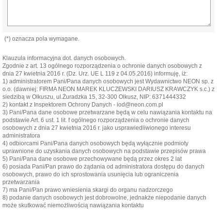
(*) oznacza pola wymagane.
Klauzula informacyjna dot. danych osobowych.
Zgodnie z art. 13 ogólnego rozporządzenia o ochronie danych osobowych z
dnia 27 kwietnia 2016 r. (Dz. Urz. UE L 119 z 04.05.2016) informuję, iż:
1) administratorem Pani/Pana danych osobowych jest Wydawnictwo NEON sp. z
o.o. (dawniej: FIRMA NEON MAREK KLUCZEWSKI DARIUSZ KRAWCZYK s.c.) z
siedzibą w Olkuszu, ul.Żuradzka 15, 32-300 Olkusz, NIP: 6371444332
2) kontakt z Inspektorem Ochrony Danych - iod@neon.com.pl
3) Pani/Pana dane osobowe przetwarzane będą w celu nawiązania kontaktu na
podstawie Art. 6 ust. 1 lit. f ogólnego rozporządzenia o ochronie danych
osobowych z dnia 27 kwietnia 2016 r. jako usprawiedliwionego interesu
administratora
4) odbiorcami Pani/Pana danych osobowych będą wyłącznie podmioty
uprawnione do uzyskania danych osobowych na podstawie przepisów prawa
5) Pani/Pana dane osobowe przechowywane będą przez okres 2 lat
6) posiada Pani/Pan prawo do żądania od administratora dostępu do danych
osobowych, prawo do ich sprostowania usunięcia lub ograniczenia
przetwarzania
7) ma Pani/Pan prawo wniesienia skargi do organu nadzorczego
8) podanie danych osobowych jest dobrowolne, jednakże niepodanie danych
może skutkować niemożliwością nawiązania kontaktu