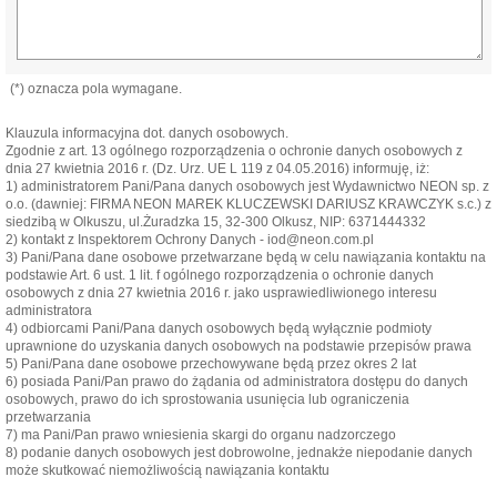
(*) oznacza pola wymagane.
Klauzula informacyjna dot. danych osobowych.
Zgodnie z art. 13 ogólnego rozporządzenia o ochronie danych osobowych z
dnia 27 kwietnia 2016 r. (Dz. Urz. UE L 119 z 04.05.2016) informuję, iż:
1) administratorem Pani/Pana danych osobowych jest Wydawnictwo NEON sp. z
o.o. (dawniej: FIRMA NEON MAREK KLUCZEWSKI DARIUSZ KRAWCZYK s.c.) z
siedzibą w Olkuszu, ul.Żuradzka 15, 32-300 Olkusz, NIP: 6371444332
2) kontakt z Inspektorem Ochrony Danych - iod@neon.com.pl
3) Pani/Pana dane osobowe przetwarzane będą w celu nawiązania kontaktu na
podstawie Art. 6 ust. 1 lit. f ogólnego rozporządzenia o ochronie danych
osobowych z dnia 27 kwietnia 2016 r. jako usprawiedliwionego interesu
administratora
4) odbiorcami Pani/Pana danych osobowych będą wyłącznie podmioty
uprawnione do uzyskania danych osobowych na podstawie przepisów prawa
5) Pani/Pana dane osobowe przechowywane będą przez okres 2 lat
6) posiada Pani/Pan prawo do żądania od administratora dostępu do danych
osobowych, prawo do ich sprostowania usunięcia lub ograniczenia
przetwarzania
7) ma Pani/Pan prawo wniesienia skargi do organu nadzorczego
8) podanie danych osobowych jest dobrowolne, jednakże niepodanie danych
może skutkować niemożliwością nawiązania kontaktu