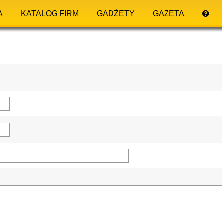
A
KATALOG FIRM
GADŻETY
GAZETA