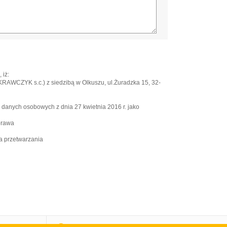
 iż:
WCZYK s.c.) z siedzibą w Olkuszu, ul.Żuradzka 15, 32-
e danych osobowych z dnia 27 kwietnia 2016 r. jako
prawa
a przetwarzania