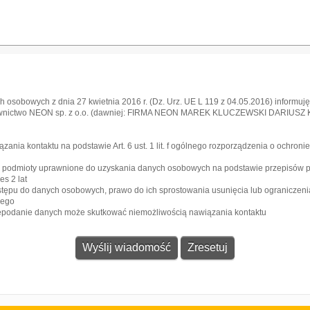
 osobowych z dnia 27 kwietnia 2016 r. (Dz. Urz. UE L 119 z 04.05.2016) informuję,
awnictwo NEON sp. z o.o. (dawniej: FIRMA NEON MAREK KLUCZEWSKI DARIUSZ KRA
l
ia kontaktu na podstawie Art. 6 ust. 1 lit. f ogólnego rozporządzenia o ochroni
e podmioty uprawnione do uzyskania danych osobowych na podstawie przepisów 
s 2 lat
stępu do danych osobowych, prawo do ich sprostowania usunięcia lub ograniczeni
zego
iepodanie danych może skutkować niemożliwością nawiązania kontaktu
Gazeta
Strefa dla biznesu