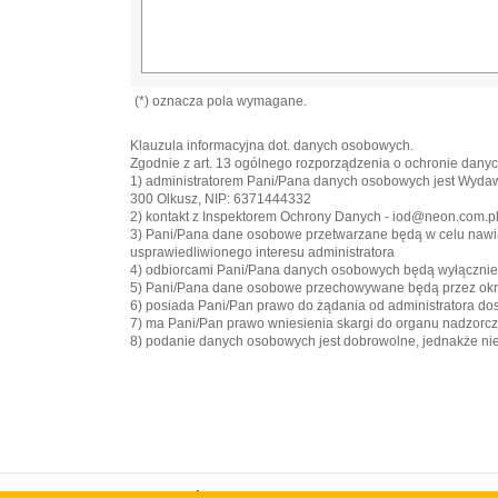
(*) oznacza pola wymagane.
Klauzula informacyjna dot. danych osobowych.
Zgodnie z art. 13 ogólnego rozporządzenia o ochronie danych
1) administratorem Pani/Pana danych osobowych jest Wyd
300 Olkusz, NIP: 6371444332
2) kontakt z Inspektorem Ochrony Danych - iod@neon.com.p
3) Pani/Pana dane osobowe przetwarzane będą w celu nawiązan
usprawiedliwionego interesu administratora
4) odbiorcami Pani/Pana danych osobowych będą wyłączni
5) Pani/Pana dane osobowe przechowywane będą przez okre
6) posiada Pani/Pan prawo do żądania od administratora do
7) ma Pani/Pan prawo wniesienia skargi do organu nadzorc
8) podanie danych osobowych jest dobrowolne, jednakże n
Strona główna
Portal