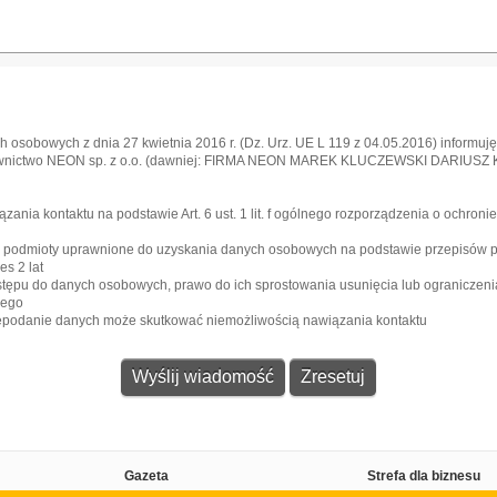
 osobowych z dnia 27 kwietnia 2016 r. (Dz. Urz. UE L 119 z 04.05.2016) informuję,
awnictwo NEON sp. z o.o. (dawniej: FIRMA NEON MAREK KLUCZEWSKI DARIUSZ KRA
l
ia kontaktu na podstawie Art. 6 ust. 1 lit. f ogólnego rozporządzenia o ochroni
e podmioty uprawnione do uzyskania danych osobowych na podstawie przepisów 
s 2 lat
stępu do danych osobowych, prawo do ich sprostowania usunięcia lub ograniczeni
zego
iepodanie danych może skutkować niemożliwością nawiązania kontaktu
Gazeta
Strefa dla biznesu