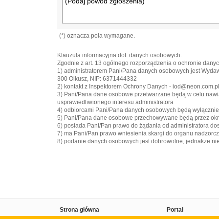
(*) oznacza pola wymagane.
Klauzula informacyjna dot. danych osobowych.
Zgodnie z art. 13 ogólnego rozporządzenia o ochronie danych
1) administratorem Pani/Pana danych osobowych jest Wyd
300 Olkusz, NIP: 6371444332
2) kontakt z Inspektorem Ochrony Danych - iod@neon.com.p
3) Pani/Pana dane osobowe przetwarzane będą w celu nawiązan
usprawiedliwionego interesu administratora
4) odbiorcami Pani/Pana danych osobowych będą wyłączni
5) Pani/Pana dane osobowe przechowywane będą przez okre
6) posiada Pani/Pan prawo do żądania od administratora do
7) ma Pani/Pan prawo wniesienia skargi do organu nadzorc
8) podanie danych osobowych jest dobrowolne, jednakże n
Strona główna
Portal