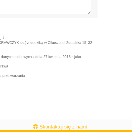
 iż:
WCZYK s.c.) z siedzibą w Olkuszu, ul.Żuradzka 15, 32-
e danych osobowych z dnia 27 kwietnia 2016 r. jako
prawa
a przetwarzania
Skontaktuj się z nami