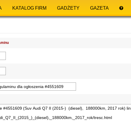
A
KATALOG FIRM
GADŻETY
GAZETA
aminu