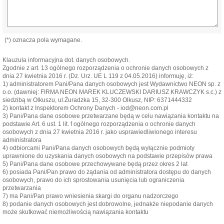
(*) oznacza pola wymagane.
Klauzula informacyjna dot. danych osobowych.
Zgodnie z art. 13 ogólnego rozporządzenia o ochronie danych osobowych z
dnia 27 kwietnia 2016 r. (Dz. Urz. UE L 119 z 04.05.2016) informuję, iż:
1) administratorem Pani/Pana danych osobowych jest Wydawnictwo NEON sp. z
o.o. (dawniej: FIRMA NEON MAREK KLUCZEWSKI DARIUSZ KRAWCZYK s.c.) z
siedzibą w Olkuszu, ul.Żuradzka 15, 32-300 Olkusz, NIP: 6371444332
2) kontakt z Inspektorem Ochrony Danych - iod@neon.com.pl
3) Pani/Pana dane osobowe przetwarzane będą w celu nawiązania kontaktu na
podstawie Art. 6 ust. 1 lit. f ogólnego rozporządzenia o ochronie danych
osobowych z dnia 27 kwietnia 2016 r. jako usprawiedliwionego interesu
administratora
4) odbiorcami Pani/Pana danych osobowych będą wyłącznie podmioty
uprawnione do uzyskania danych osobowych na podstawie przepisów prawa
5) Pani/Pana dane osobowe przechowywane będą przez okres 2 lat
6) posiada Pani/Pan prawo do żądania od administratora dostępu do danych
osobowych, prawo do ich sprostowania usunięcia lub ograniczenia
przetwarzania
7) ma Pani/Pan prawo wniesienia skargi do organu nadzorczego
8) podanie danych osobowych jest dobrowolne, jednakże niepodanie danych
może skutkować niemożliwością nawiązania kontaktu