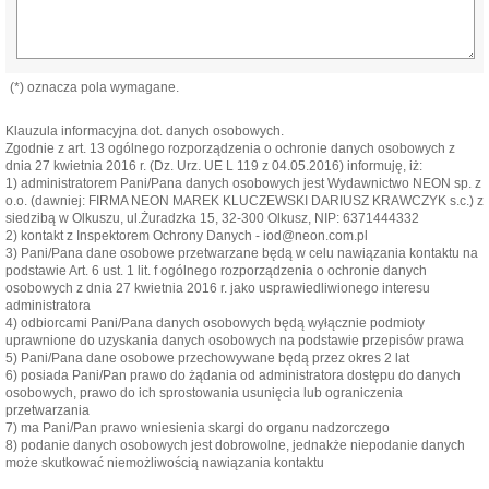
(*) oznacza pola wymagane.
Klauzula informacyjna dot. danych osobowych.
Zgodnie z art. 13 ogólnego rozporządzenia o ochronie danych osobowych z
dnia 27 kwietnia 2016 r. (Dz. Urz. UE L 119 z 04.05.2016) informuję, iż:
1) administratorem Pani/Pana danych osobowych jest Wydawnictwo NEON sp. z
o.o. (dawniej: FIRMA NEON MAREK KLUCZEWSKI DARIUSZ KRAWCZYK s.c.) z
siedzibą w Olkuszu, ul.Żuradzka 15, 32-300 Olkusz, NIP: 6371444332
2) kontakt z Inspektorem Ochrony Danych - iod@neon.com.pl
3) Pani/Pana dane osobowe przetwarzane będą w celu nawiązania kontaktu na
podstawie Art. 6 ust. 1 lit. f ogólnego rozporządzenia o ochronie danych
osobowych z dnia 27 kwietnia 2016 r. jako usprawiedliwionego interesu
administratora
4) odbiorcami Pani/Pana danych osobowych będą wyłącznie podmioty
uprawnione do uzyskania danych osobowych na podstawie przepisów prawa
5) Pani/Pana dane osobowe przechowywane będą przez okres 2 lat
6) posiada Pani/Pan prawo do żądania od administratora dostępu do danych
osobowych, prawo do ich sprostowania usunięcia lub ograniczenia
przetwarzania
7) ma Pani/Pan prawo wniesienia skargi do organu nadzorczego
8) podanie danych osobowych jest dobrowolne, jednakże niepodanie danych
może skutkować niemożliwością nawiązania kontaktu