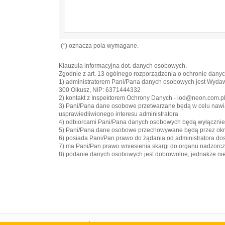
(*) oznacza pola wymagane.
Klauzula informacyjna dot. danych osobowych.
Zgodnie z art. 13 ogólnego rozporządzenia o ochronie danych
1) administratorem Pani/Pana danych osobowych jest Wyd
300 Olkusz, NIP: 6371444332
2) kontakt z Inspektorem Ochrony Danych - iod@neon.com.p
3) Pani/Pana dane osobowe przetwarzane będą w celu nawiązan
usprawiedliwionego interesu administratora
4) odbiorcami Pani/Pana danych osobowych będą wyłączni
5) Pani/Pana dane osobowe przechowywane będą przez okre
6) posiada Pani/Pan prawo do żądania od administratora do
7) ma Pani/Pan prawo wniesienia skargi do organu nadzorc
8) podanie danych osobowych jest dobrowolne, jednakże n
Strona główna
Portal