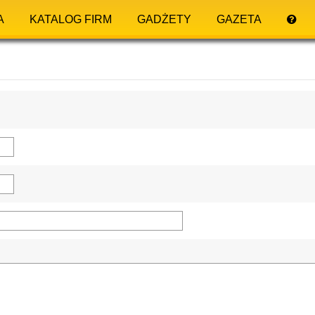
A
KATALOG FIRM
GADŻETY
GAZETA