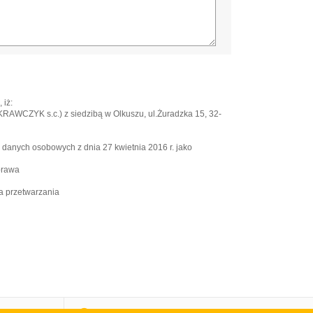
 iż:
WCZYK s.c.) z siedzibą w Olkuszu, ul.Żuradzka 15, 32-
e danych osobowych z dnia 27 kwietnia 2016 r. jako
prawa
a przetwarzania