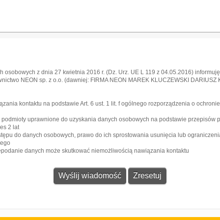
 osobowych z dnia 27 kwietnia 2016 r. (Dz. Urz. UE L 119 z 04.05.2016) informuję,
awnictwo NEON sp. z o.o. (dawniej: FIRMA NEON MAREK KLUCZEWSKI DARIUSZ KRA
l
ia kontaktu na podstawie Art. 6 ust. 1 lit. f ogólnego rozporządzenia o ochroni
e podmioty uprawnione do uzyskania danych osobowych na podstawie przepisów 
s 2 lat
stępu do danych osobowych, prawo do ich sprostowania usunięcia lub ograniczeni
zego
iepodanie danych może skutkować niemożliwością nawiązania kontaktu
Gazeta
Strefa dla biznesu