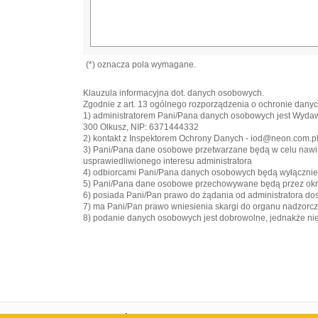
(*) oznacza pola wymagane.
Klauzula informacyjna dot. danych osobowych.
Zgodnie z art. 13 ogólnego rozporządzenia o ochronie danych
1) administratorem Pani/Pana danych osobowych jest Wyd
300 Olkusz, NIP: 6371444332
2) kontakt z Inspektorem Ochrony Danych - iod@neon.com.p
3) Pani/Pana dane osobowe przetwarzane będą w celu nawiązan
usprawiedliwionego interesu administratora
4) odbiorcami Pani/Pana danych osobowych będą wyłączni
5) Pani/Pana dane osobowe przechowywane będą przez okre
6) posiada Pani/Pan prawo do żądania od administratora do
7) ma Pani/Pan prawo wniesienia skargi do organu nadzorc
8) podanie danych osobowych jest dobrowolne, jednakże n
Strona główna
Portal