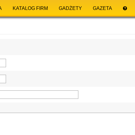
A
KATALOG FIRM
GADŻETY
GAZETA