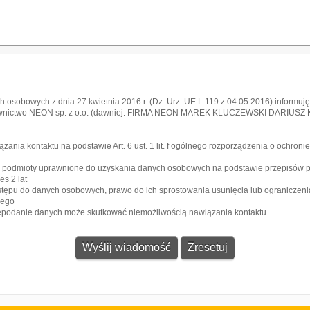
 osobowych z dnia 27 kwietnia 2016 r. (Dz. Urz. UE L 119 z 04.05.2016) informuję,
awnictwo NEON sp. z o.o. (dawniej: FIRMA NEON MAREK KLUCZEWSKI DARIUSZ KRA
l
ia kontaktu na podstawie Art. 6 ust. 1 lit. f ogólnego rozporządzenia o ochroni
e podmioty uprawnione do uzyskania danych osobowych na podstawie przepisów 
s 2 lat
stępu do danych osobowych, prawo do ich sprostowania usunięcia lub ograniczeni
zego
iepodanie danych może skutkować niemożliwością nawiązania kontaktu
Gazeta
Strefa dla biznesu