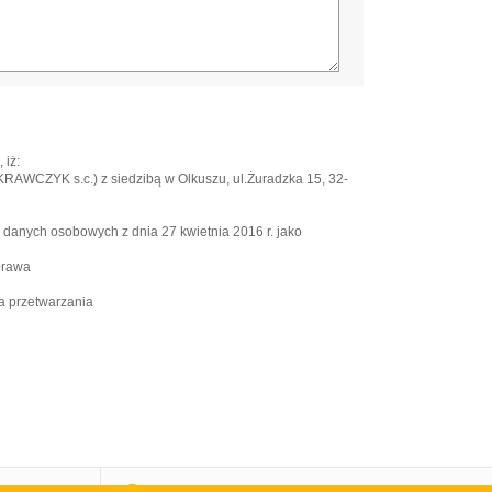
 iż:
WCZYK s.c.) z siedzibą w Olkuszu, ul.Żuradzka 15, 32-
e danych osobowych z dnia 27 kwietnia 2016 r. jako
prawa
a przetwarzania