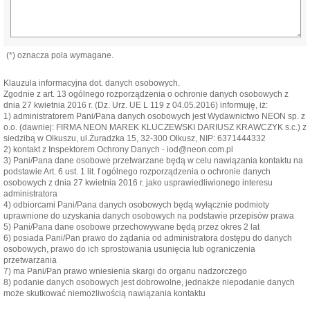
(*) oznacza pola wymagane.
Klauzula informacyjna dot. danych osobowych.
Zgodnie z art. 13 ogólnego rozporządzenia o ochronie danych osobowych z
dnia 27 kwietnia 2016 r. (Dz. Urz. UE L 119 z 04.05.2016) informuję, iż:
1) administratorem Pani/Pana danych osobowych jest Wydawnictwo NEON sp. z
o.o. (dawniej: FIRMA NEON MAREK KLUCZEWSKI DARIUSZ KRAWCZYK s.c.) z
siedzibą w Olkuszu, ul.Żuradzka 15, 32-300 Olkusz, NIP: 6371444332
2) kontakt z Inspektorem Ochrony Danych - iod@neon.com.pl
3) Pani/Pana dane osobowe przetwarzane będą w celu nawiązania kontaktu na
podstawie Art. 6 ust. 1 lit. f ogólnego rozporządzenia o ochronie danych
osobowych z dnia 27 kwietnia 2016 r. jako usprawiedliwionego interesu
administratora
4) odbiorcami Pani/Pana danych osobowych będą wyłącznie podmioty
uprawnione do uzyskania danych osobowych na podstawie przepisów prawa
5) Pani/Pana dane osobowe przechowywane będą przez okres 2 lat
6) posiada Pani/Pan prawo do żądania od administratora dostępu do danych
osobowych, prawo do ich sprostowania usunięcia lub ograniczenia
przetwarzania
7) ma Pani/Pan prawo wniesienia skargi do organu nadzorczego
8) podanie danych osobowych jest dobrowolne, jednakże niepodanie danych
może skutkować niemożliwością nawiązania kontaktu