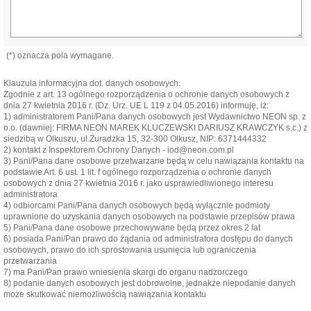
(*) oznacza pola wymagane.
Klauzula informacyjna dot. danych osobowych.
Zgodnie z art. 13 ogólnego rozporządzenia o ochronie danych osobowych z
dnia 27 kwietnia 2016 r. (Dz. Urz. UE L 119 z 04.05.2016) informuję, iż:
1) administratorem Pani/Pana danych osobowych jest Wydawnictwo NEON sp. z
o.o. (dawniej: FIRMA NEON MAREK KLUCZEWSKI DARIUSZ KRAWCZYK s.c.) z
siedzibą w Olkuszu, ul.Żuradzka 15, 32-300 Olkusz, NIP: 6371444332
2) kontakt z Inspektorem Ochrony Danych - iod@neon.com.pl
3) Pani/Pana dane osobowe przetwarzane będą w celu nawiązania kontaktu na
podstawie Art. 6 ust. 1 lit. f ogólnego rozporządzenia o ochronie danych
osobowych z dnia 27 kwietnia 2016 r. jako usprawiedliwionego interesu
administratora
4) odbiorcami Pani/Pana danych osobowych będą wyłącznie podmioty
uprawnione do uzyskania danych osobowych na podstawie przepisów prawa
5) Pani/Pana dane osobowe przechowywane będą przez okres 2 lat
6) posiada Pani/Pan prawo do żądania od administratora dostępu do danych
osobowych, prawo do ich sprostowania usunięcia lub ograniczenia
przetwarzania
7) ma Pani/Pan prawo wniesienia skargi do organu nadzorczego
8) podanie danych osobowych jest dobrowolne, jednakże niepodanie danych
może skutkować niemożliwością nawiązania kontaktu