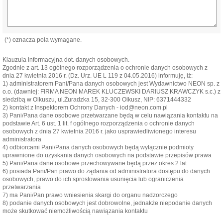
(*) oznacza pola wymagane.
Klauzula informacyjna dot. danych osobowych.
Zgodnie z art. 13 ogólnego rozporządzenia o ochronie danych osobowych z
dnia 27 kwietnia 2016 r. (Dz. Urz. UE L 119 z 04.05.2016) informuję, iż:
1) administratorem Pani/Pana danych osobowych jest Wydawnictwo NEON sp. z
o.o. (dawniej: FIRMA NEON MAREK KLUCZEWSKI DARIUSZ KRAWCZYK s.c.) z
siedzibą w Olkuszu, ul.Żuradzka 15, 32-300 Olkusz, NIP: 6371444332
2) kontakt z Inspektorem Ochrony Danych - iod@neon.com.pl
3) Pani/Pana dane osobowe przetwarzane będą w celu nawiązania kontaktu na
podstawie Art. 6 ust. 1 lit. f ogólnego rozporządzenia o ochronie danych
osobowych z dnia 27 kwietnia 2016 r. jako usprawiedliwionego interesu
administratora
4) odbiorcami Pani/Pana danych osobowych będą wyłącznie podmioty
uprawnione do uzyskania danych osobowych na podstawie przepisów prawa
5) Pani/Pana dane osobowe przechowywane będą przez okres 2 lat
6) posiada Pani/Pan prawo do żądania od administratora dostępu do danych
osobowych, prawo do ich sprostowania usunięcia lub ograniczenia
przetwarzania
7) ma Pani/Pan prawo wniesienia skargi do organu nadzorczego
8) podanie danych osobowych jest dobrowolne, jednakże niepodanie danych
może skutkować niemożliwością nawiązania kontaktu