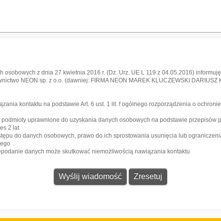
 osobowych z dnia 27 kwietnia 2016 r. (Dz. Urz. UE L 119 z 04.05.2016) informuję,
awnictwo NEON sp. z o.o. (dawniej: FIRMA NEON MAREK KLUCZEWSKI DARIUSZ KRA
l
ia kontaktu na podstawie Art. 6 ust. 1 lit. f ogólnego rozporządzenia o ochroni
e podmioty uprawnione do uzyskania danych osobowych na podstawie przepisów 
s 2 lat
stępu do danych osobowych, prawo do ich sprostowania usunięcia lub ograniczeni
zego
iepodanie danych może skutkować niemożliwością nawiązania kontaktu
Gazeta
Strefa dla biznesu