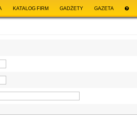
A
KATALOG FIRM
GADŻETY
GAZETA