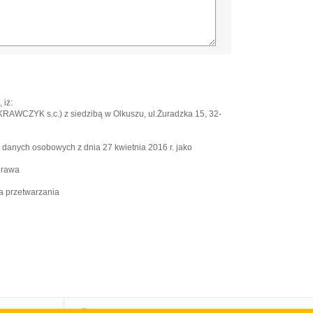
 iż:
WCZYK s.c.) z siedzibą w Olkuszu, ul.Żuradzka 15, 32-
e danych osobowych z dnia 27 kwietnia 2016 r. jako
prawa
a przetwarzania