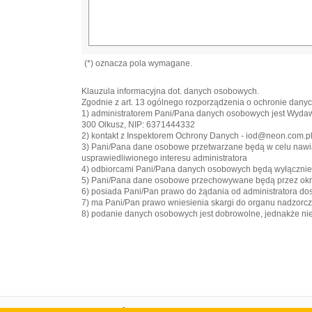
(*) oznacza pola wymagane.
Klauzula informacyjna dot. danych osobowych.
Zgodnie z art. 13 ogólnego rozporządzenia o ochronie danych
1) administratorem Pani/Pana danych osobowych jest Wyd
300 Olkusz, NIP: 6371444332
2) kontakt z Inspektorem Ochrony Danych - iod@neon.com.p
3) Pani/Pana dane osobowe przetwarzane będą w celu nawiązan
usprawiedliwionego interesu administratora
4) odbiorcami Pani/Pana danych osobowych będą wyłączni
5) Pani/Pana dane osobowe przechowywane będą przez okre
6) posiada Pani/Pan prawo do żądania od administratora do
7) ma Pani/Pan prawo wniesienia skargi do organu nadzorc
8) podanie danych osobowych jest dobrowolne, jednakże n
Strona główna
Portal