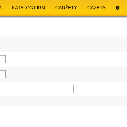
A
KATALOG FIRM
GADŻETY
GAZETA