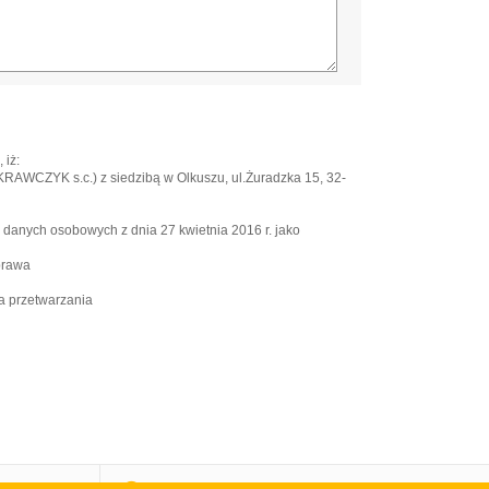
 iż:
WCZYK s.c.) z siedzibą w Olkuszu, ul.Żuradzka 15, 32-
e danych osobowych z dnia 27 kwietnia 2016 r. jako
prawa
a przetwarzania