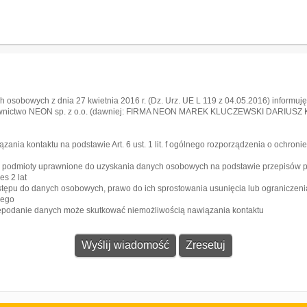
 osobowych z dnia 27 kwietnia 2016 r. (Dz. Urz. UE L 119 z 04.05.2016) informuję,
awnictwo NEON sp. z o.o. (dawniej: FIRMA NEON MAREK KLUCZEWSKI DARIUSZ KRA
l
ia kontaktu na podstawie Art. 6 ust. 1 lit. f ogólnego rozporządzenia o ochroni
e podmioty uprawnione do uzyskania danych osobowych na podstawie przepisów 
s 2 lat
stępu do danych osobowych, prawo do ich sprostowania usunięcia lub ograniczeni
zego
iepodanie danych może skutkować niemożliwością nawiązania kontaktu
Gazeta
Strefa dla biznesu