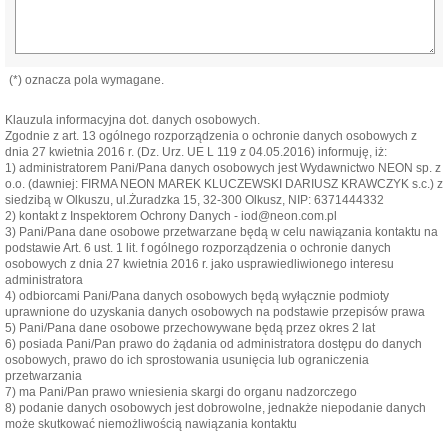
(*) oznacza pola wymagane.
Klauzula informacyjna dot. danych osobowych.
Zgodnie z art. 13 ogólnego rozporządzenia o ochronie danych osobowych z
dnia 27 kwietnia 2016 r. (Dz. Urz. UE L 119 z 04.05.2016) informuję, iż:
1) administratorem Pani/Pana danych osobowych jest Wydawnictwo NEON sp. z
o.o. (dawniej: FIRMA NEON MAREK KLUCZEWSKI DARIUSZ KRAWCZYK s.c.) z
siedzibą w Olkuszu, ul.Żuradzka 15, 32-300 Olkusz, NIP: 6371444332
2) kontakt z Inspektorem Ochrony Danych - iod@neon.com.pl
3) Pani/Pana dane osobowe przetwarzane będą w celu nawiązania kontaktu na
podstawie Art. 6 ust. 1 lit. f ogólnego rozporządzenia o ochronie danych
osobowych z dnia 27 kwietnia 2016 r. jako usprawiedliwionego interesu
administratora
4) odbiorcami Pani/Pana danych osobowych będą wyłącznie podmioty
uprawnione do uzyskania danych osobowych na podstawie przepisów prawa
5) Pani/Pana dane osobowe przechowywane będą przez okres 2 lat
6) posiada Pani/Pan prawo do żądania od administratora dostępu do danych
osobowych, prawo do ich sprostowania usunięcia lub ograniczenia
przetwarzania
7) ma Pani/Pan prawo wniesienia skargi do organu nadzorczego
8) podanie danych osobowych jest dobrowolne, jednakże niepodanie danych
może skutkować niemożliwością nawiązania kontaktu