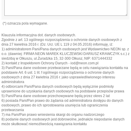
(*) oznacza pola wymagane.
Klauzula informacyjna dot. danych osobowych.
Zgodnie z art. 13 ogólnego rozporządzenia o ochronie danych osobowych z
dnia 27 kwietnia 2016 r. (Dz. Urz. UE L 119 z 04.05.2016) informuję, iż:
1) administratorem Pani/Pana danych osobowych jest Wydawnictwo NEON sp. z
o.o. (dawniej: FIRMA NEON MAREK KLUCZEWSKI DARIUSZ KRAWCZYK s.c.) z
siedzibą w Olkuszu, ul.Żuradzka 15, 32-300 Olkusz, NIP: 6371444332
2) kontakt z Inspektorem Ochrony Danych - iod@neon.com.pl
3) Pani/Pana dane osobowe przetwarzane będą w celu nawiązania kontaktu na
podstawie Art. 6 ust. 1 lit. f ogólnego rozporządzenia o ochronie danych
osobowych z dnia 27 kwietnia 2016 r. jako usprawiedliwionego interesu
administratora
4) odbiorcami Pani/Pana danych osobowych będą wyłącznie podmioty
uprawnione do uzyskania danych osobowych na podstawie przepisów prawa
5) Pani/Pana dane osobowe przechowywane będą przez okres 2 lat
6) posiada Pani/Pan prawo do żądania od administratora dostępu do danych
osobowych, prawo do ich sprostowania usunięcia lub ograniczenia
przetwarzania
7) ma Pani/Pan prawo wniesienia skargi do organu nadzorczego
8) podanie danych osobowych jest dobrowolne, jednakże niepodanie danych
może skutkować niemożliwością nawiązania kontaktu