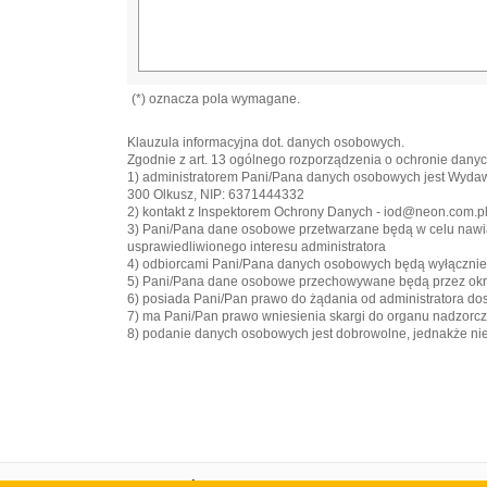
(*) oznacza pola wymagane.
Klauzula informacyjna dot. danych osobowych.
Zgodnie z art. 13 ogólnego rozporządzenia o ochronie danych
1) administratorem Pani/Pana danych osobowych jest Wyd
300 Olkusz, NIP: 6371444332
2) kontakt z Inspektorem Ochrony Danych - iod@neon.com.p
3) Pani/Pana dane osobowe przetwarzane będą w celu nawiązan
usprawiedliwionego interesu administratora
4) odbiorcami Pani/Pana danych osobowych będą wyłączni
5) Pani/Pana dane osobowe przechowywane będą przez okre
6) posiada Pani/Pan prawo do żądania od administratora do
7) ma Pani/Pan prawo wniesienia skargi do organu nadzorc
8) podanie danych osobowych jest dobrowolne, jednakże n
Strona główna
Portal