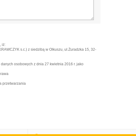
 iż:
WCZYK s.c.) z siedzibą w Olkuszu, ul.Żuradzka 15, 32-
e danych osobowych z dnia 27 kwietnia 2016 r. jako
prawa
a przetwarzania