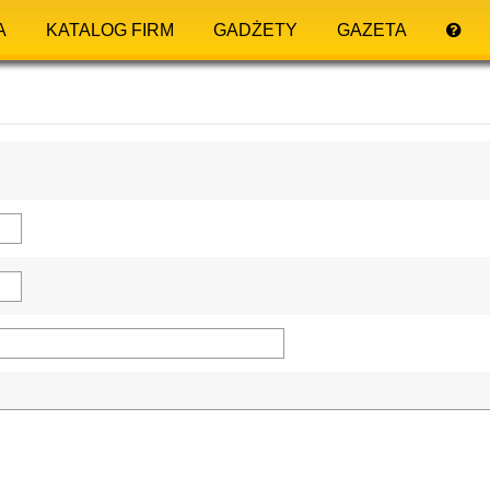
A
KATALOG FIRM
GADŻETY
GAZETA