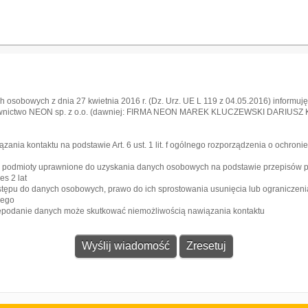
 osobowych z dnia 27 kwietnia 2016 r. (Dz. Urz. UE L 119 z 04.05.2016) informuję,
awnictwo NEON sp. z o.o. (dawniej: FIRMA NEON MAREK KLUCZEWSKI DARIUSZ KRA
l
ia kontaktu na podstawie Art. 6 ust. 1 lit. f ogólnego rozporządzenia o ochroni
e podmioty uprawnione do uzyskania danych osobowych na podstawie przepisów 
s 2 lat
stępu do danych osobowych, prawo do ich sprostowania usunięcia lub ograniczeni
zego
iepodanie danych może skutkować niemożliwością nawiązania kontaktu
Gazeta
Strefa dla biznesu