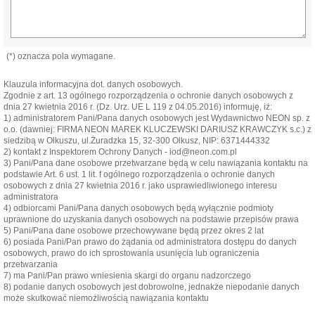
(*) oznacza pola wymagane.
Klauzula informacyjna dot. danych osobowych.
Zgodnie z art. 13 ogólnego rozporządzenia o ochronie danych osobowych z
dnia 27 kwietnia 2016 r. (Dz. Urz. UE L 119 z 04.05.2016) informuję, iż:
1) administratorem Pani/Pana danych osobowych jest Wydawnictwo NEON sp. z
o.o. (dawniej: FIRMA NEON MAREK KLUCZEWSKI DARIUSZ KRAWCZYK s.c.) z
siedzibą w Olkuszu, ul.Żuradzka 15, 32-300 Olkusz, NIP: 6371444332
2) kontakt z Inspektorem Ochrony Danych - iod@neon.com.pl
3) Pani/Pana dane osobowe przetwarzane będą w celu nawiązania kontaktu na
podstawie Art. 6 ust. 1 lit. f ogólnego rozporządzenia o ochronie danych
osobowych z dnia 27 kwietnia 2016 r. jako usprawiedliwionego interesu
administratora
4) odbiorcami Pani/Pana danych osobowych będą wyłącznie podmioty
uprawnione do uzyskania danych osobowych na podstawie przepisów prawa
5) Pani/Pana dane osobowe przechowywane będą przez okres 2 lat
6) posiada Pani/Pan prawo do żądania od administratora dostępu do danych
osobowych, prawo do ich sprostowania usunięcia lub ograniczenia
przetwarzania
7) ma Pani/Pan prawo wniesienia skargi do organu nadzorczego
8) podanie danych osobowych jest dobrowolne, jednakże niepodanie danych
może skutkować niemożliwością nawiązania kontaktu