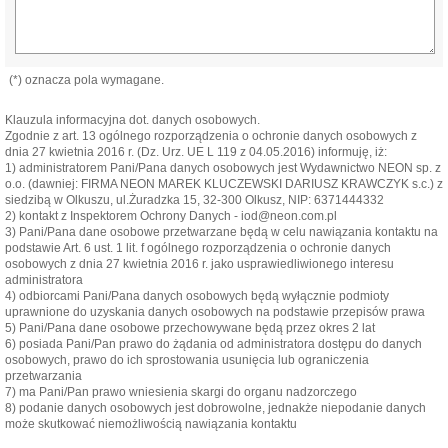
(*) oznacza pola wymagane.
Klauzula informacyjna dot. danych osobowych.
Zgodnie z art. 13 ogólnego rozporządzenia o ochronie danych osobowych z
dnia 27 kwietnia 2016 r. (Dz. Urz. UE L 119 z 04.05.2016) informuję, iż:
1) administratorem Pani/Pana danych osobowych jest Wydawnictwo NEON sp. z
o.o. (dawniej: FIRMA NEON MAREK KLUCZEWSKI DARIUSZ KRAWCZYK s.c.) z
siedzibą w Olkuszu, ul.Żuradzka 15, 32-300 Olkusz, NIP: 6371444332
2) kontakt z Inspektorem Ochrony Danych - iod@neon.com.pl
3) Pani/Pana dane osobowe przetwarzane będą w celu nawiązania kontaktu na
podstawie Art. 6 ust. 1 lit. f ogólnego rozporządzenia o ochronie danych
osobowych z dnia 27 kwietnia 2016 r. jako usprawiedliwionego interesu
administratora
4) odbiorcami Pani/Pana danych osobowych będą wyłącznie podmioty
uprawnione do uzyskania danych osobowych na podstawie przepisów prawa
5) Pani/Pana dane osobowe przechowywane będą przez okres 2 lat
6) posiada Pani/Pan prawo do żądania od administratora dostępu do danych
osobowych, prawo do ich sprostowania usunięcia lub ograniczenia
przetwarzania
7) ma Pani/Pan prawo wniesienia skargi do organu nadzorczego
8) podanie danych osobowych jest dobrowolne, jednakże niepodanie danych
może skutkować niemożliwością nawiązania kontaktu