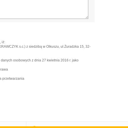
 iż:
WCZYK s.c.) z siedzibą w Olkuszu, ul.Żuradzka 15, 32-
e danych osobowych z dnia 27 kwietnia 2016 r. jako
prawa
a przetwarzania