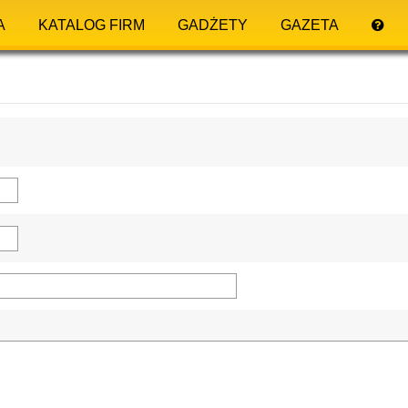
A
KATALOG FIRM
GADŻETY
GAZETA