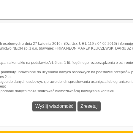
 osobowych z dnia 27 kwietnia 2016 r. (Dz. Urz. UE L 119 z 04.05.2016) informuję,
awnictwo NEON sp. z o.o. (dawniej: FIRMA NEON MAREK KLUCZEWSKI DARIUSZ KRA
l
ia kontaktu na podstawie Art. 6 ust. 1 lit. f ogólnego rozporządzenia o ochroni
e podmioty uprawnione do uzyskania danych osobowych na podstawie przepisów 
s 2 lat
stępu do danych osobowych, prawo do ich sprostowania usunięcia lub ograniczeni
zego
iepodanie danych może skutkować niemożliwością nawiązania kontaktu
Gazeta
Strefa dla biznesu