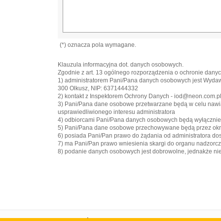
(*) oznacza pola wymagane.
Klauzula informacyjna dot. danych osobowych.
Zgodnie z art. 13 ogólnego rozporządzenia o ochronie danych
1) administratorem Pani/Pana danych osobowych jest Wyd
300 Olkusz, NIP: 6371444332
2) kontakt z Inspektorem Ochrony Danych - iod@neon.com.p
3) Pani/Pana dane osobowe przetwarzane będą w celu nawiązan
usprawiedliwionego interesu administratora
4) odbiorcami Pani/Pana danych osobowych będą wyłączni
5) Pani/Pana dane osobowe przechowywane będą przez okre
6) posiada Pani/Pan prawo do żądania od administratora do
7) ma Pani/Pan prawo wniesienia skargi do organu nadzorc
8) podanie danych osobowych jest dobrowolne, jednakże n
Strona główna
Portal