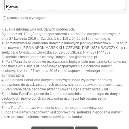
(*) oznacza pola wymagane.
Klauzula informacyjna dot. danych osobowych.
Zgodnie z art. 13 ogólnego rozporządzenia o ochronie danych osobowych z
dnia 27 kwietnia 2016 r. (Dz. Urz. UE L 119 z 04.05.2016) informuję, iż:
1) administratorem Pani/Pana danych osobowych jest Wydawnictwo NEON sp. z
o.o. (dawniej: FIRMA NEON MAREK KLUCZEWSKI DARIUSZ KRAWCZYK s.c.) z
siedzibą w Olkuszu, ul.Żuradzka 15, 32-300 Olkusz, NIP: 6371444332
2) kontakt z Inspektorem Ochrony Danych - iod@neon.com.pl
3) Pani/Pana dane osobowe przetwarzane będą w celu nawiązania kontaktu na
podstawie Art. 6 ust. 1 lit. f ogólnego rozporządzenia o ochronie danych
osobowych z dnia 27 kwietnia 2016 r. jako usprawiedliwionego interesu
administratora
4) odbiorcami Pani/Pana danych osobowych będą wyłącznie podmioty
uprawnione do uzyskania danych osobowych na podstawie przepisów prawa
5) Pani/Pana dane osobowe przechowywane będą przez okres 2 lat
6) posiada Pani/Pan prawo do żądania od administratora dostępu do danych
osobowych, prawo do ich sprostowania usunięcia lub ograniczenia
przetwarzania
7) ma Pani/Pan prawo wniesienia skargi do organu nadzorczego
8) podanie danych osobowych jest dobrowolne, jednakże niepodanie danych
może skutkować niemożliwością nawiązania kontaktu