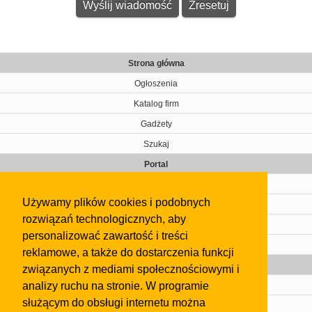
Strona główna
Ogłoszenia
Katalog firm
Gadżety
Szukaj
Portal
Cennik
Używamy plików cookies i podobnych
Kontakt
rozwiązań technologicznych, aby
Regulamin
personalizować zawartość i treści
Pomoc
reklamowe, a także do dostarczenia funkcji
Gazeta
związanych z mediami społecznościowymi i
analizy ruchu na stronie. W programie
Olkusz
służącym do obsługi internetu można
Kontakt