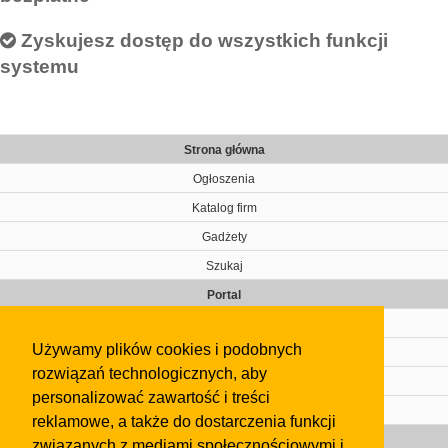
Zyskujesz dostęp do wszystkich funkcji
systemu
Strona główna
Ogłoszenia
Katalog firm
Gadżety
Szukaj
Portal
Cennik
Używamy plików cookies i podobnych
Kontakt
rozwiązań technologicznych, aby
Regulamin
personalizować zawartość i treści
Pomoc
reklamowe, a także do dostarczenia funkcji
Gazeta
związanych z mediami społecznościowymi i