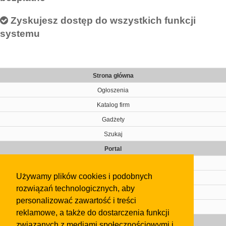
Zyskujesz dostęp do wszystkich funkcji
systemu
Strona główna
Ogłoszenia
Katalog firm
Gadżety
Szukaj
Portal
Cennik
Używamy plików cookies i podobnych
Kontakt
rozwiązań technologicznych, aby
Regulamin
personalizować zawartość i treści
Pomoc
reklamowe, a także do dostarczenia funkcji
Gazeta
związanych z mediami społecznościowymi i