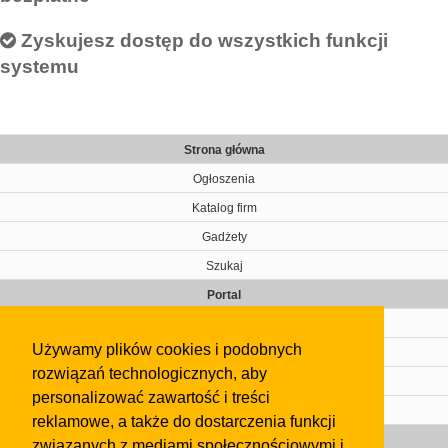
Zyskujesz dostęp do wszystkich funkcji
systemu
Strona główna
Ogłoszenia
Katalog firm
Gadżety
Szukaj
Portal
Cennik
Używamy plików cookies i podobnych
Kontakt
rozwiązań technologicznych, aby
Regulamin
personalizować zawartość i treści
Pomoc
reklamowe, a także do dostarczenia funkcji
Gazeta
związanych z mediami społecznościowymi i