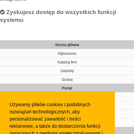
Zyskujesz dostęp do wszystkich funkcji
systemu
Strona główna
Ogłoszenia
Katalog firm
Gadżety
Szukaj
Portal
Cennik
Używamy plików cookies i podobnych
Kontakt
rozwiązań technologicznych, aby
Regulamin
personalizować zawartość i treści
Pomoc
reklamowe, a także do dostarczenia funkcji
Gazeta
związanych z mediami społecznościowymi i