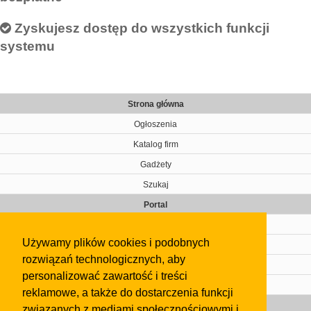
Zyskujesz dostęp do wszystkich funkcji
systemu
Strona główna
Ogłoszenia
Katalog firm
Gadżety
Szukaj
Portal
Cennik
Używamy plików cookies i podobnych
Kontakt
rozwiązań technologicznych, aby
Regulamin
personalizować zawartość i treści
Pomoc
reklamowe, a także do dostarczenia funkcji
Gazeta
związanych z mediami społecznościowymi i