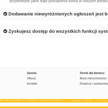
przywilejów jakie daje posiadania konta w naszym portalu
Dodawanie niewyróżnionych ogłoszeń jest b
Zyskujesz dostęp do wszystkich funkcji sys
Gazeta
Strefa dla biznesu
Olkusz
Biura nieruchomości
Kontakt
Dealerzy i autokomis
IRMA NEON MAREK KLUCZEWSKI DARIUSZ KRAWCZYK s.c.) z siedzibą w Olkuszu, ul.Żuradzka 15