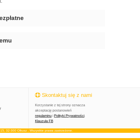
.
ezpłatne
temu
Skontaktuj się z nami
Korzystanie z tej strony oznacza
y
akceptację postanowień
regulaminu
i
Polityki Prywatności
.
Klauzula FB
, 32-300 Olkusz . Wszystkie prawa zastrzeżone.