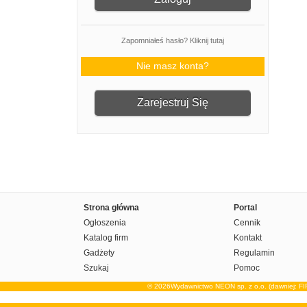
Zapomniałeś hasło? Kliknij tutaj
Nie masz konta?
Zarejestruj Się
Strona główna
Portal
Ogłoszenia
Cennik
Katalog firm
Kontakt
Gadżety
Regulamin
Szukaj
Pomoc
© 2026Wydawnictwo NEON sp. z o.o. (dawniej: F