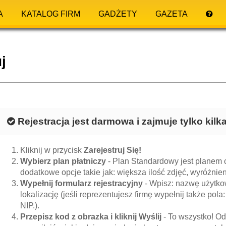
A
KATALOG FIRM
GADŻETY
GAZETA
j
Rejestracja jest darmowa i zajmuje tylko kil
Kliknij w przycisk
Zarejestruj Się!
Wybierz plan płatniczy
- Plan Standardowy jest planem c
dodatkowe opcje takie jak: większa ilość zdjęć, wyróżnieni
Wypełnij formularz rejestracyjny
- Wpisz: nazwę użytkow
lokalizację (jeśli reprezentujesz firmę wypełnij także pola:
NIP.).
Przepisz kod z obrazka i kliknij Wyślij
- To wszystko! Od