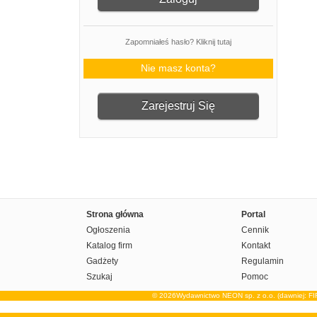
Zapomniałeś hasło? Kliknij tutaj
Nie masz konta?
Zarejestruj Się
Strona główna
Portal
Ogłoszenia
Cennik
Katalog firm
Kontakt
Gadżety
Regulamin
Szukaj
Pomoc
© 2026Wydawnictwo NEON sp. z o.o. (dawniej: F