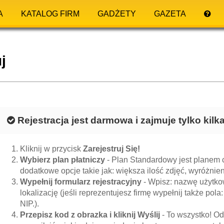
A
KATALOG FIRM
GADŻETY
GAZETA
j
Rejestracja jest darmowa i zajmuje tylko kil
Kliknij w przycisk
Zarejestruj Się!
Wybierz plan płatniczy
- Plan Standardowy jest planem c
dodatkowe opcje takie jak: większa ilość zdjęć, wyróżnieni
Wypełnij formularz rejestracyjny
- Wpisz: nazwę użytkow
lokalizację (jeśli reprezentujesz firmę wypełnij także pola:
NIP.).
Przepisz kod z obrazka i kliknij Wyślij
- To wszystko! Od