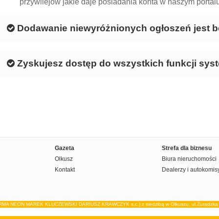
przywilejów jakie daje posiadania konta w naszym portalu
Dodawanie niewyróżnionych ogłoszeń jest b
Zyskujesz dostęp do wszystkich funkcji sys
Gazeta
Strefa dla biznesu
Olkusz
Biura nieruchomości
Kontakt
Dealerzy i autokomis
IRMA NEON MAREK KLUCZEWSKI DARIUSZ KRAWCZYK s.c.) z siedzibą w Olkuszu, ul.Żuradzka 15