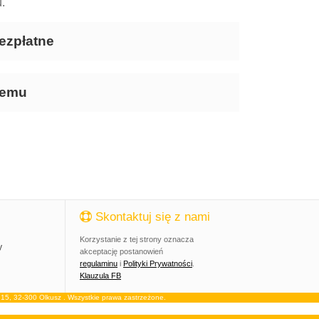
.
ezpłatne
temu
Skontaktuj się z nami
Korzystanie z tej strony oznacza
y
akceptację postanowień
regulaminu
i
Polityki Prywatności
.
Klauzula FB
, 32-300 Olkusz . Wszystkie prawa zastrzeżone.