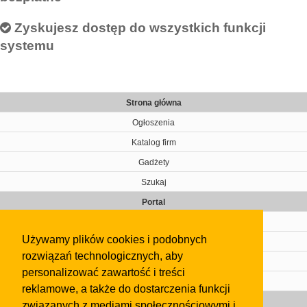
Zyskujesz dostęp do wszystkich funkcji
systemu
Strona główna
Ogłoszenia
Katalog firm
Gadżety
Szukaj
Portal
Cennik
Używamy plików cookies i podobnych
Kontakt
rozwiązań technologicznych, aby
Regulamin
personalizować zawartość i treści
Pomoc
reklamowe, a także do dostarczenia funkcji
Gazeta
związanych z mediami społecznościowymi i