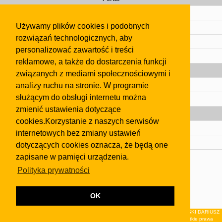
Cennik
Używamy plików cookies i podobnych
Kontakt
rozwiązań technologicznych, aby
Regulamin
personalizować zawartość i treści
Pomoc
reklamowe, a także do dostarczenia funkcji
Gazeta
związanych z mediami społecznościowymi i
analizy ruchu na stronie. W programie
Olkusz
służącym do obsługi internetu można
Kontakt
zmienić ustawienia dotyczące
Strefa dla biznesu
cookies.Korzystanie z naszych serwisów
Biura nieruchomości
internetowych bez zmiany ustawień
Dealerzy i autokomisy
dotyczących cookies oznacza, że będą one
zapisane w pamięci urządzenia.
Skontaktuj się z nami
Polityka prywatności
Korzystanie z tej strony oznacza akceptację postanowień
regulaminu
i
Polityki Prywatności
.
Klauzula FB
OK
© 2026Wydawnictwo NEON sp. z o.o. (dawniej: FIRMA NEON MAREK KLUCZEWSKI DARIUSZ
KRAWCZYK s.c.) z siedzibą w Olkuszu, ul.Żuradzka 15, 32-300 Olkusz . Wszystkie prawa