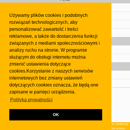
Cennik
Używamy plików cookies i podobnych
Kontakt
rozwiązań technologicznych, aby
Regulamin
personalizować zawartość i treści
Pomoc
reklamowe, a także do dostarczenia funkcji
Gazeta
związanych z mediami społecznościowymi i
analizy ruchu na stronie. W programie
Olkusz
służącym do obsługi internetu można
Kontakt
zmienić ustawienia dotyczące
Strefa dla biznesu
cookies.Korzystanie z naszych serwisów
Biura nieruchomości
internetowych bez zmiany ustawień
Dealerzy i autokomisy
dotyczących cookies oznacza, że będą one
zapisane w pamięci urządzenia.
Skontaktuj się z nami
Polityka prywatności
Korzystanie z tej strony oznacza akceptację postanowień
regulaminu
i
Polityki Prywatności
.
Klauzula FB
OK
© 2026Wydawnictwo NEON sp. z o.o. (dawniej: FIRMA NEON MAREK KLUCZEWSKI DARIUSZ
KRAWCZYK s.c.) z siedzibą w Olkuszu, ul.Żuradzka 15, 32-300 Olkusz . Wszystkie prawa