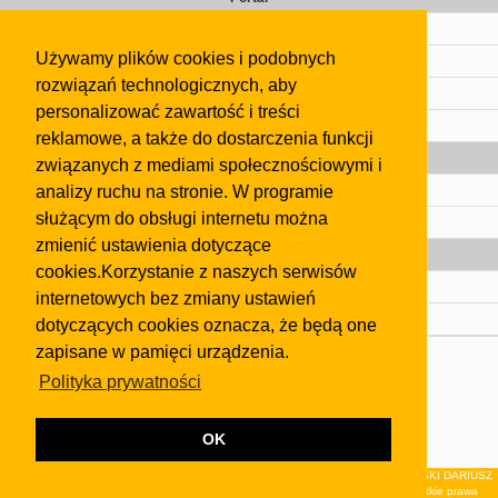
Cennik
Używamy plików cookies i podobnych
Kontakt
rozwiązań technologicznych, aby
Regulamin
personalizować zawartość i treści
Pomoc
reklamowe, a także do dostarczenia funkcji
Gazeta
związanych z mediami społecznościowymi i
analizy ruchu na stronie. W programie
Olkusz
służącym do obsługi internetu można
Kontakt
zmienić ustawienia dotyczące
Strefa dla biznesu
cookies.Korzystanie z naszych serwisów
Biura nieruchomości
internetowych bez zmiany ustawień
Dealerzy i autokomisy
dotyczących cookies oznacza, że będą one
zapisane w pamięci urządzenia.
Skontaktuj się z nami
Polityka prywatności
Korzystanie z tej strony oznacza akceptację postanowień
regulaminu
i
Polityki Prywatności
.
Klauzula FB
OK
© 2026Wydawnictwo NEON sp. z o.o. (dawniej: FIRMA NEON MAREK KLUCZEWSKI DARIUSZ
KRAWCZYK s.c.) z siedzibą w Olkuszu, ul.Żuradzka 15, 32-300 Olkusz . Wszystkie prawa