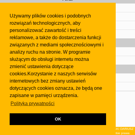
Cennik
Używamy plików cookies i podobnych
Kontakt
rozwiązań technologicznych, aby
Regulamin
personalizować zawartość i treści
Pomoc
reklamowe, a także do dostarczenia funkcji
Gazeta
związanych z mediami społecznościowymi i
analizy ruchu na stronie. W programie
Olkusz
służącym do obsługi internetu można
Kontakt
zmienić ustawienia dotyczące
Strefa dla biznesu
cookies.Korzystanie z naszych serwisów
Biura nieruchomości
internetowych bez zmiany ustawień
Dealerzy i autokomisy
dotyczących cookies oznacza, że będą one
zapisane w pamięci urządzenia.
Skontaktuj się z nami
Polityka prywatności
Korzystanie z tej strony oznacza akceptację postanowień
regulaminu
i
Polityki Prywatności
.
Klauzula FB
OK
© 2026Wydawnictwo NEON sp. z o.o. (dawniej: FIRMA NEON MAREK KLUCZEWSKI DARIUSZ
KRAWCZYK s.c.) z siedzibą w Olkuszu, ul.Żuradzka 15, 32-300 Olkusz . Wszystkie prawa