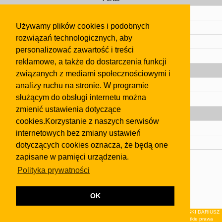
Cennik
Używamy plików cookies i podobnych
Kontakt
rozwiązań technologicznych, aby
Regulamin
personalizować zawartość i treści
Pomoc
reklamowe, a także do dostarczenia funkcji
Gazeta
związanych z mediami społecznościowymi i
analizy ruchu na stronie. W programie
Olkusz
służącym do obsługi internetu można
Kontakt
zmienić ustawienia dotyczące
Strefa dla biznesu
cookies.Korzystanie z naszych serwisów
Biura nieruchomości
internetowych bez zmiany ustawień
Dealerzy i autokomisy
dotyczących cookies oznacza, że będą one
zapisane w pamięci urządzenia.
Skontaktuj się z nami
Polityka prywatności
Korzystanie z tej strony oznacza akceptację postanowień
regulaminu
i
Polityki Prywatności
.
Klauzula FB
OK
© 2026Wydawnictwo NEON sp. z o.o. (dawniej: FIRMA NEON MAREK KLUCZEWSKI DARIUSZ
KRAWCZYK s.c.) z siedzibą w Olkuszu, ul.Żuradzka 15, 32-300 Olkusz . Wszystkie prawa