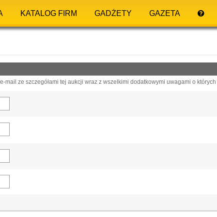
A
KATALOG FIRM
GADŻETY
GAZETA
-mail ze szczegółami tej aukcji wraz z wszelkimi dodatkowymi uwagami o których