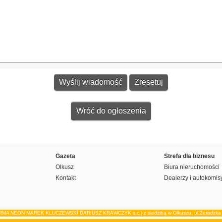
Wróć do ogłoszenia
Gazeta
Strefa dla biznesu
Olkusz
Biura nieruchomości
Kontakt
Dealerzy i autokomis
IRMA NEON MAREK KLUCZEWSKI DARIUSZ KRAWCZYK s.c.) z siedzibą w Olkuszu, ul.Żuradzka 15