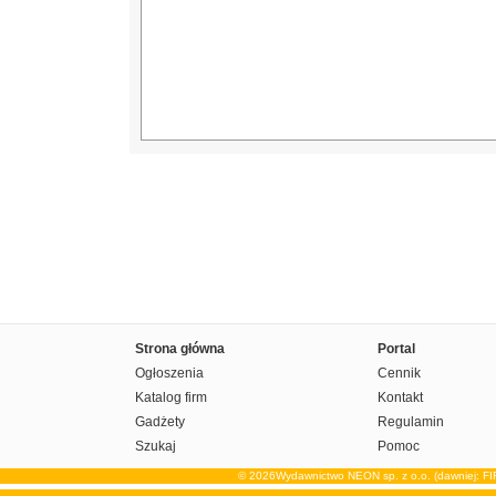
Strona główna
Portal
Ogłoszenia
Cennik
Katalog firm
Kontakt
Gadżety
Regulamin
Szukaj
Pomoc
© 2026Wydawnictwo NEON sp. z o.o. (dawniej: F