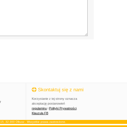
Skontaktuj się z nami
Korzystanie z tej strony oznacza
y
akceptację postanowień
regulaminu
i
Polityki Prywatności
.
Klauzula FB
, 32-300 Olkusz . Wszystkie prawa zastrzeżone.