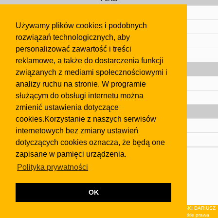
Cennik
Używamy plików cookies i podobnych
Kontakt
rozwiązań technologicznych, aby
Regulamin
personalizować zawartość i treści
Pomoc
reklamowe, a także do dostarczenia funkcji
Gazeta
związanych z mediami społecznościowymi i
analizy ruchu na stronie. W programie
Olkusz
służącym do obsługi internetu można
Kontakt
zmienić ustawienia dotyczące
Strefa dla biznesu
cookies.Korzystanie z naszych serwisów
Biura nieruchomości
internetowych bez zmiany ustawień
Dealerzy i autokomisy
dotyczących cookies oznacza, że będą one
zapisane w pamięci urządzenia.
Skontaktuj się z nami
Polityka prywatności
Korzystanie z tej strony oznacza akceptację postanowień
regulaminu
i
Polityki Prywatności
.
Klauzula FB
OK
© 2026Wydawnictwo NEON sp. z o.o. (dawniej: FIRMA NEON MAREK KLUCZEWSKI DARIUSZ
KRAWCZYK s.c.) z siedzibą w Olkuszu, ul.Żuradzka 15, 32-300 Olkusz . Wszystkie prawa