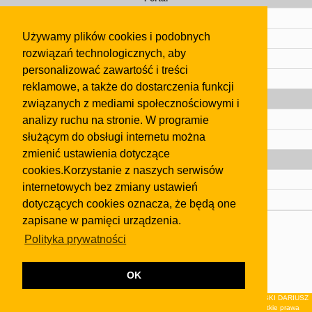
Cennik
Używamy plików cookies i podobnych
Kontakt
rozwiązań technologicznych, aby
Regulamin
personalizować zawartość i treści
Pomoc
reklamowe, a także do dostarczenia funkcji
Gazeta
związanych z mediami społecznościowymi i
analizy ruchu na stronie. W programie
Olkusz
służącym do obsługi internetu można
Kontakt
zmienić ustawienia dotyczące
Strefa dla biznesu
cookies.Korzystanie z naszych serwisów
Biura nieruchomości
internetowych bez zmiany ustawień
Dealerzy i autokomisy
dotyczących cookies oznacza, że będą one
zapisane w pamięci urządzenia.
Skontaktuj się z nami
Polityka prywatności
Korzystanie z tej strony oznacza akceptację postanowień
regulaminu
i
Polityki Prywatności
.
Klauzula FB
OK
© 2026Wydawnictwo NEON sp. z o.o. (dawniej: FIRMA NEON MAREK KLUCZEWSKI DARIUSZ
KRAWCZYK s.c.) z siedzibą w Olkuszu, ul.Żuradzka 15, 32-300 Olkusz . Wszystkie prawa