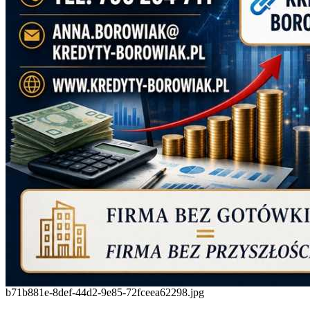
b71b881e-8def-44d2-9e85-72fceea62298.jpg