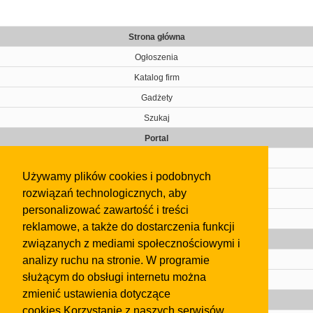
Strona główna
Ogłoszenia
Katalog firm
Gadżety
Szukaj
Portal
Cennik
Używamy plików cookies i podobnych
Kontakt
rozwiązań technologicznych, aby
Regulamin
personalizować zawartość i treści
Pomoc
reklamowe, a także do dostarczenia funkcji
Gazeta
związanych z mediami społecznościowymi i
analizy ruchu na stronie. W programie
Olkusz
służącym do obsługi internetu można
Kontakt
zmienić ustawienia dotyczące
Strefa dla biznesu
cookies.Korzystanie z naszych serwisów