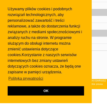
Pomoc
Używamy plików cookies i podobnych
Gazeta
rozwiązań technologicznych, aby
Olkusz
personalizować zawartość i treści
reklamowe, a także do dostarczenia funkcji
Kontakt
związanych z mediami społecznościowymi i
Strefa dla biznesu
analizy ruchu na stronie. W programie
Biura nieruchomości
służącym do obsługi internetu można
Dealerzy i autokomisy
zmienić ustawienia dotyczące
cookies.Korzystanie z naszych serwisów
Skontaktuj się z nami
internetowych bez zmiany ustawień
Korzystanie z tej strony oznacza akceptację postanowień
dotyczących cookies oznacza, że będą one
regulaminu
i
Polityki Prywatności
.
zapisane w pamięci urządzenia.
Klauzula FB
Polityka prywatności
© 2026Wydawnictwo NEON sp. z o.o. (dawniej: FIRMA NEON MAREK KLUCZEWSKI DARIUSZ
KRAWCZYK s.c.) z siedzibą w Olkuszu, ul.Żuradzka 15, 32-300 Olkusz . Wszystkie prawa
zastrzeżone.
OK