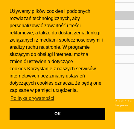
Pomoc
Używamy plików cookies i podobnych
Gazeta
rozwiązań technologicznych, aby
Olkusz
personalizować zawartość i treści
reklamowe, a także do dostarczenia funkcji
Kontakt
związanych z mediami społecznościowymi i
Strefa dla biznesu
analizy ruchu na stronie. W programie
Biura nieruchomości
służącym do obsługi internetu można
Dealerzy i autokomisy
zmienić ustawienia dotyczące
cookies.Korzystanie z naszych serwisów
Skontaktuj się z nami
internetowych bez zmiany ustawień
Korzystanie z tej strony oznacza akceptację postanowień
dotyczących cookies oznacza, że będą one
regulaminu
i
Polityki Prywatności
.
zapisane w pamięci urządzenia.
Klauzula FB
Polityka prywatności
© 2026Wydawnictwo NEON sp. z o.o. (dawniej: FIRMA NEON MAREK KLUCZEWSKI DARIUSZ
KRAWCZYK s.c.) z siedzibą w Olkuszu, ul.Żuradzka 15, 32-300 Olkusz . Wszystkie prawa
zastrzeżone.
OK